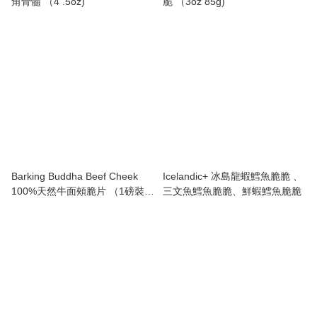
角骨髓 （4 .5oz)
脆 （3oz 85g)
Barking Buddha Beef Cheek
Icelandic+ 冰島龍蝦鱈魚脆脆 、
100%天然牛面頰脆片 （1磅裝大
三文魚鱈魚脆脆、鮮蝦鱈魚脆脆
大包）