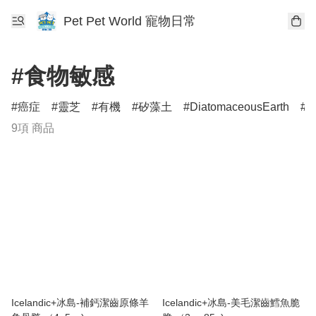
Pet Pet World 寵物日常
#食物敏感
癌症
靈芝
有機
矽藻土
DiatomaceousEarth
D
9項 商品
Icelandic+冰島-補鈣潔齒原條羊
Icelandic+冰島-美毛潔齒鱈魚脆