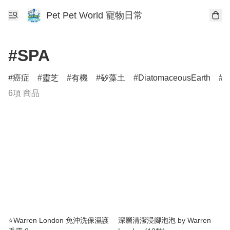
Pet Pet World 寵物日常
#SPA
癌症
靈芝
有機
矽藻土
DiatomaceousEarth
D
6項 商品
⭐️Warren London 免沖洗保濕護
深層清潔浸腳泡泡 by Warren