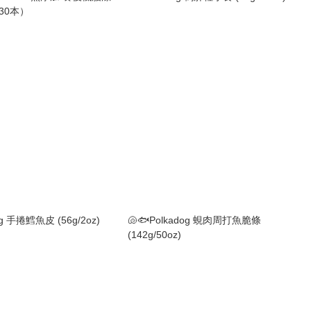
/30本）
og 手捲鱈魚皮 (56g/2oz)
🐚🐟Polkadog 蜆肉周打魚脆條
(142g/50oz)