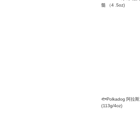
髓 （4 .5oz)
🐟Polkadog 
(113g/4oz)