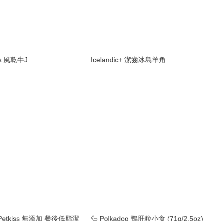
cks 風乾牛J
Icelandic+ 潔齒冰島羊角
 Petkiss 無添加 餐後低脂潔
🦆 Polkadog 鴨肝粒小食 (71g/2.5oz)