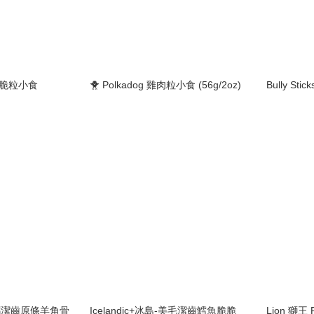
文魚脆粒小食
🐥 Polkadog 雞肉粒小食 (56g/2oz)
Bully Sti
-補鈣潔齒原條羊角骨
Icelandic+冰島-美毛潔齒鱈魚脆脆
Lion 獅王