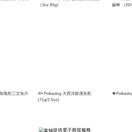
（3oz 85g)
齒棒 （20
阿拉斯加風乾三文魚片
🐟 Polkadog 大西洋銀漢魚乾
🐠Polkad
(71g/2.5oz)
提供電子商貿服務