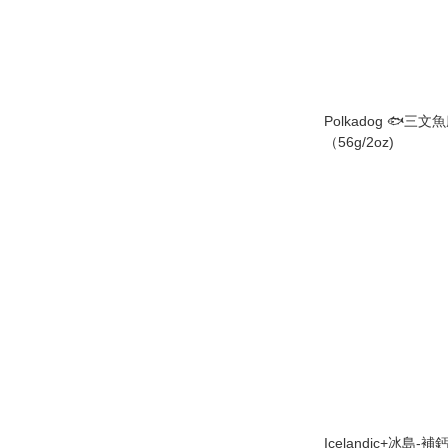
Polkadog 🐟三
（56g/2oz)
Icelandic+冰島