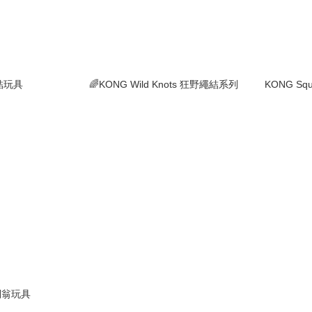
結玩具
🌈KONG Wild Knots 狂野繩結系列
KONG Sq
不倒翁玩具