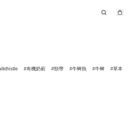
ilkthistle
有機奶薊
頸帶
牛蜱熱
牛蜱
草本