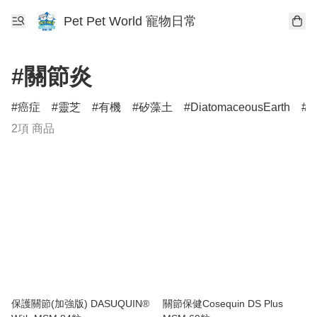
Pet Pet World 寵物日常
#關節炎
癌症
靈芝
有機
矽藻土
DiatomaceousEarth
D
2項 商品
保護關節(加強版) DASUQUIN®
關節保健Cosequin DS Plus