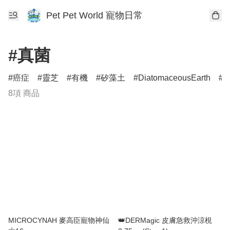
Pet Pet World 寵物日常
#真菌
癌症
靈芝
有機
矽藻土
DiatomaceousEarth
D
8項 商品
MICROCYNAH 麥高臣寵物神仙
👑DERMagic 皮膚急救沖涼梘