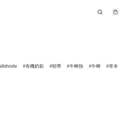
ilkthistle
有機奶薊
頸帶
牛蜱熱
牛蜱
草本