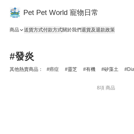
Pet Pet World 寵物日常
商品
送貨方式
付款方式
關於我們
退貨及退款政策
#發炎
其他熱賣商品：
癌症
靈芝
有機
矽藻土
Di
8項 商品