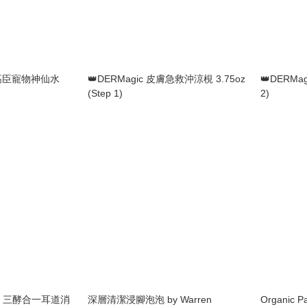
麥高臣寵物神仙水
👑DERMagic 皮膚急救沖涼梘 3.75oz
👑DERMa
(Step 1)
2)
tion 三酵合一耳道消
深層清潔浸腳泡泡 by Warren
Organic