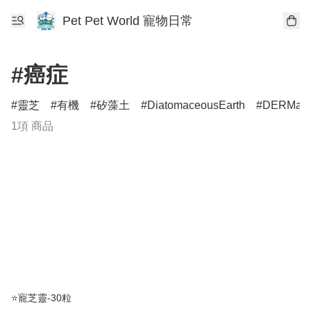
Pet Pet World 寵物日常
#癌症
靈芝
有機
矽藻土
DiatomaceousEarth
DERMagi
1項 商品
⭐️寵芝靈-30粒