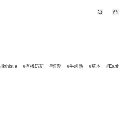
ilkthistle
有機奶薊
頸帶
牛蜱熱
草本
EarthAni