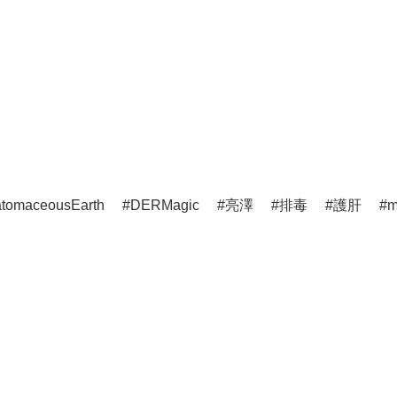
atomaceousEarth
DERMagic
亮澤
排毒
護肝
m