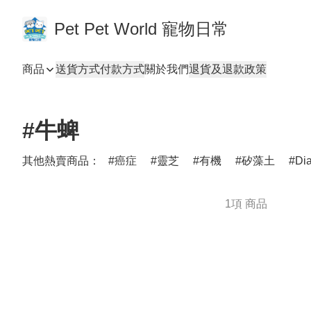
Pet Pet World 寵物日常
商品
送貨方式
付款方式
關於我們
退貨及退款政策
#牛蜱
其他熱賣商品：
癌症
靈芝
有機
矽藻土
Di
1項 商品