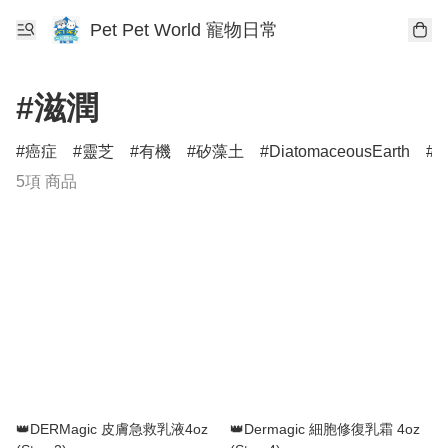
Pet Pet World 寵物日常
#滋潤
癌症
靈芝
有機
矽藻土
DiatomaceousEarth
D
5項 商品
👑DERMagic 皮膚急救乳液4oz
👑Dermagic 細胞修復乳霜 4oz