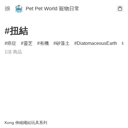
Pet Pet World 寵物日常
#扭結
癌症
靈芝
有機
矽藻土
DiatomaceousEarth
D
1項 商品
Kong 伸縮繩結玩具系列