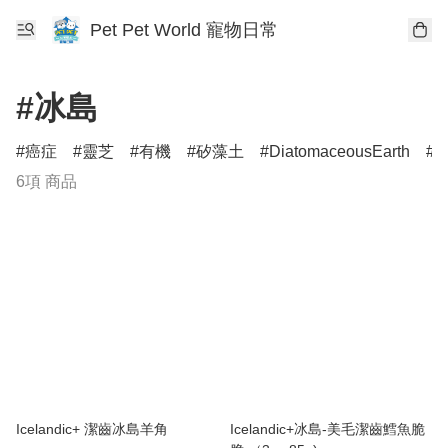
Pet Pet World 寵物日常
#冰島
癌症
靈芝
有機
矽藻土
DiatomaceousEarth
D
6項 商品
Icelandic+ 潔齒冰島羊角
Icelandic+冰島-美毛潔齒鱈魚脆