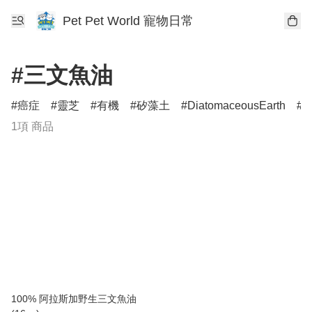
Pet Pet World 寵物日常
#三文魚油
癌症
靈芝
有機
矽藻土
DiatomaceousEarth
D
1項 商品
100% 阿拉斯加野生三文魚油