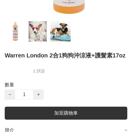
Warren London 2合1狗狗沖涼液+護髮素17oz
1 評語
數量
−
+
加至購物車
簡介
−