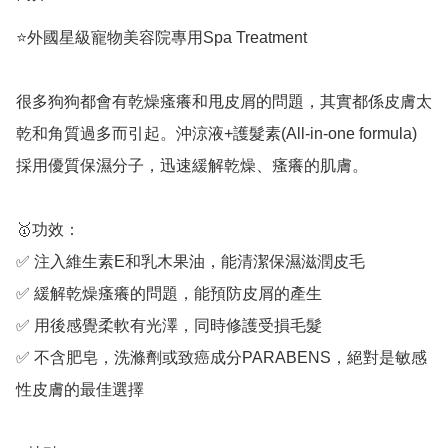
⭐️外國星級寵物美容院專用Spa Treatment	

很多狗狗都會有乾燥瘙癢和甩皮屑的問題，其實都係皮膚太
乾和角質過多而引起。沖涼液+護髮素(All-in-one formula) 
採用優質保濕分子，迅速緩解乾燥、瘙癢的肌膚。

🥇功效：

✅ 注入維生素E和乳木果油，能清潔保濕滋潤皮毛

✅ 緩解乾燥瘙癢的問題，能預防皮屑的產生

✅ 用後感覺柔軟有光澤，同時修護受損毛髮

✅ 不含肥皂，洗滌劑或致癌成分PARABENS，絕對是敏感
性皮膚的最佳選擇
