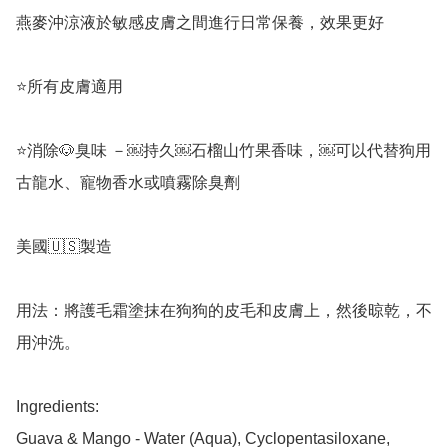
燕麥沖涼液於敏感皮膚之間進行日常保養，效果更好

⭐️所有皮膚適用

⭐️消除🐶臭味 －￼持久￼石榴山竹果香味，￼可以代替狗用
古龍水、寵物香水或噴霧除臭劑

美國🇺🇸製造

用法：將護毛霜塗抹在狗狗的皮毛和皮膚上，然後晾乾，不
用沖洗。

Ingredients: 

Guava & Mango - Water (Aqua), Cyclopentasiloxane, 