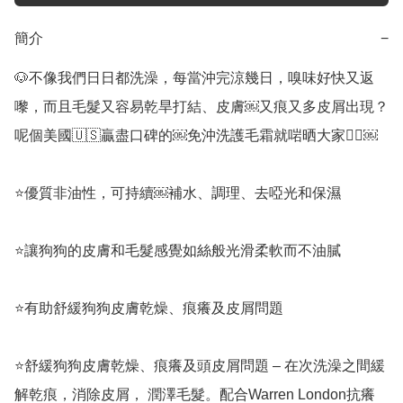
簡介
−
🐶不像我們日日都洗澡，每當沖完涼幾日，嗅味好快又返
嚟，而且毛髮又容易乾旱打結、皮膚￼又痕又多皮屑出現？
呢個美國🇺🇸贏盡口碑的￼免沖洗護毛霜就啱晒大家👍🏻￼

⭐️優質非油性，可持續￼補水、調理、去啞光和保濕

⭐️讓狗狗的皮膚和毛髮感覺如絲般光滑柔軟而不油膩

⭐️有助舒緩狗狗皮膚乾燥、痕癢及皮屑問題

⭐️舒緩狗狗皮膚乾燥、痕癢及頭皮屑問題 – 在次洗澡之間緩
解乾痕，消除皮屑， 潤澤毛髮。配合Warren London抗癢