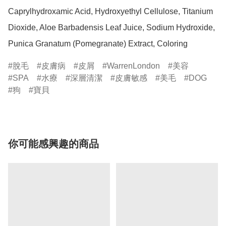
Caprylhydroxamic Acid, Hydroxyethyl Cellulose, Titanium 
Dioxide, Aloe Barbadensis Leaf Juice, Sodium Hydroxide, 
Punica Granatum (Pomegranate) Extract, Coloring
脫毛
皮膚病
皮屑
WarrenLondon
美容
SPA
水療
深層清潔
皮膚敏感
美毛
DOG
狗
寶貝
你可能感興趣的商品