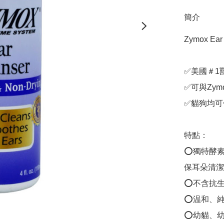
簡介
Zymox Ea
✅美國＃1
✅可與Zym
✅貓狗均可
特點：

⭕️獨特酵
保耳朵清潔

⭕️不含抗
⭕️温和、
⭕️幼貓、