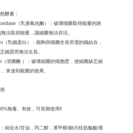
然酵素：

toperoxidase（乳過氧化酶）：破壞细菌取得能量的路
菌無法取得能量，讓細菌無法存活。 

toferrin（乳鐵蛋白）：能夠與细菌生長所需的鐵結合，
乏鐵質而無法生長。 

ozyme（溶菌酶 ）：破壞細菌的细胞壁，使細菌缺乏細
， 來達到殺菌的效果。 

用

00%無毒、有效，可長期使用‼️

分：純化水/甘油，丙二醇，苯甲醇/鈉月桂肌氨酸/香