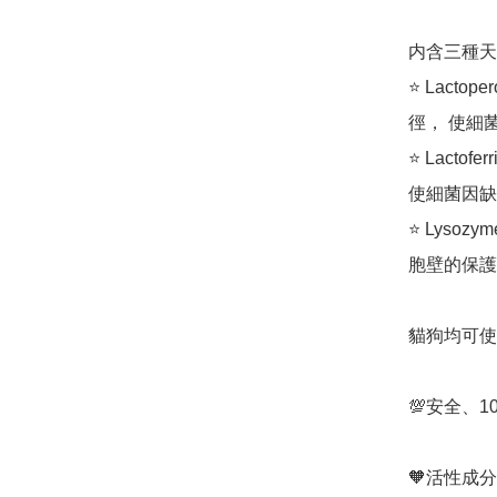
内含三種天
⭐️ Lac
徑， 使細
⭐️ Lac
使細菌因缺
⭐️ Lys
胞壁的保護
貓狗均可使
💯安全、1
🧡活性成