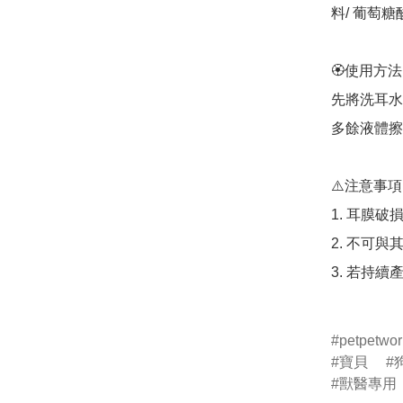
料/ 葡萄糖
🏵使用方法: 
先將洗耳水
多餘液體擦
⚠️注意事項

1. 耳膜破
2. 不可
3. 若持
petpetwor
寶貝
獸醫專用