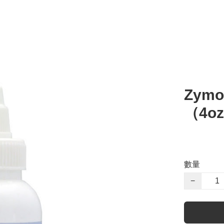
Zym
（4o
數量
−