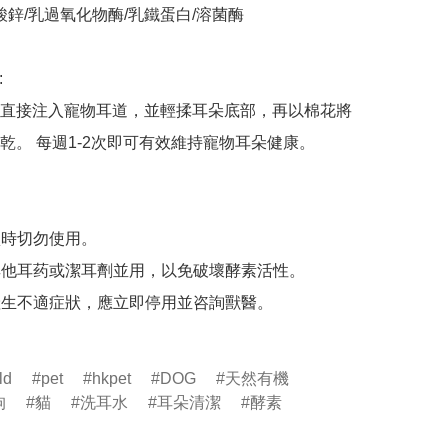
酸鋅/乳過氧化物酶/乳鐵蛋白/溶菌酶



直接注入寵物耳道，並輕揉耳朵底部，再以棉花將
乾。 每週1-2次即可有效維持寵物耳朵健康。 

損時切勿使用。 

與其他耳药或潔耳劑並用，以免破壞酵素活性。 

續產生不適症狀，應立即停用並咨詢獸醫。

ld
pet
hkpet
DOG
天然有機
狗
貓
洗耳水
耳朵清潔
酵素