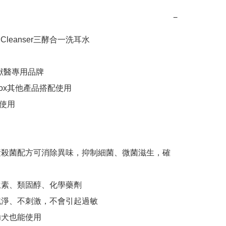
−
r Cleanser三酵合一洗耳水

獸醫專用品牌

ox其他產品搭配使用

使用

素殺菌配方可消除異味，抑制細菌、微菌滋生，確
生素、類固醇、化學藥劑 

純淨、不刺激，不會引起過敏

幼犬也能使用
