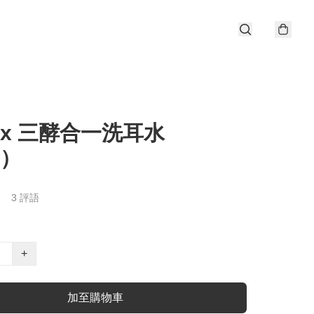
ox 三酵合一洗耳水
z）
3 評語
+
加至購物車