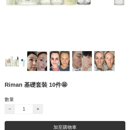
Riman 基礎套裝 10件🤩
數量
−
+
加至購物車