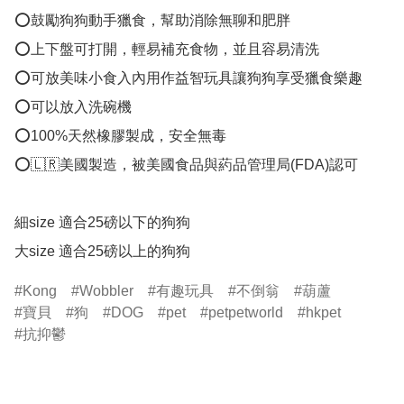
⭕️鼓勵狗狗動手獵食，幫助消除無聊和肥胖

⭕️上下盤可打開，輕易補充食物，並且容易清洗

⭕️可放美味小食入內用作益智玩具讓狗狗享受獵食樂趣

⭕️可以放入洗碗機

⭕️100%天然橡膠製成，安全無毒 

⭕️🇱🇷美國製造，被美國食品與葯品管理局(FDA)認可

細size 適合25磅以下的狗狗 

Kong
Wobbler
有趣玩具
不倒翁
葫蘆
寶貝
狗
DOG
pet
petpetworld
hkpet
抗抑鬱