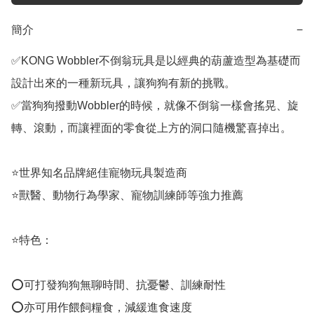
簡介
−
✅KONG Wobbler不倒翁玩具是以經典的葫蘆造型為基礎而
設計出來的一種新玩具，讓狗狗有新的挑戰。

✅當狗狗撥動Wobbler的時候，就像不倒翁一樣會搖晃、旋
轉、滾動，而讓裡面的零食從上方的洞口隨機驚喜掉出。

⭐️世界知名品牌絕佳寵物玩具製造商

⭐️獸醫、動物行為學家、寵物訓練師等強力推薦

⭐️特色：

⭕️可打發狗狗無聊時間、抗憂鬱、訓練耐性

⭕️亦可用作餵飼糧食，減緩進食速度
