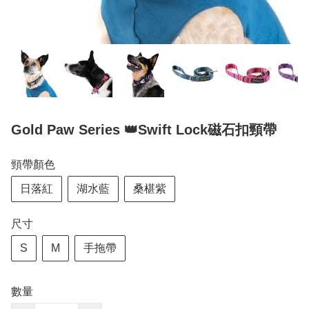
Gold Paw Series 👑Swift Lock磁石扣頸帶
頸帶顏色
日落紅
湖水藍
桑椹紫
尺寸
S
M
手拖帶
數量