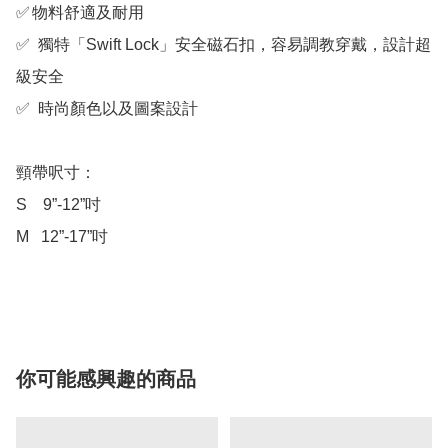
✅	物料舒適及耐用

✅  獨特「Swift Lock」安全磁石扣，容易調教穿戴，設計超
級安全

✅  時尚顏色以及圖案設計

頸帶呎寸：

S    9”-12”吋

M   12”-17”吋

你可能感興趣的商品