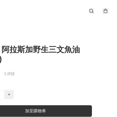
% 阿拉斯加野生三文魚油
)
1 評語
+
加至購物車