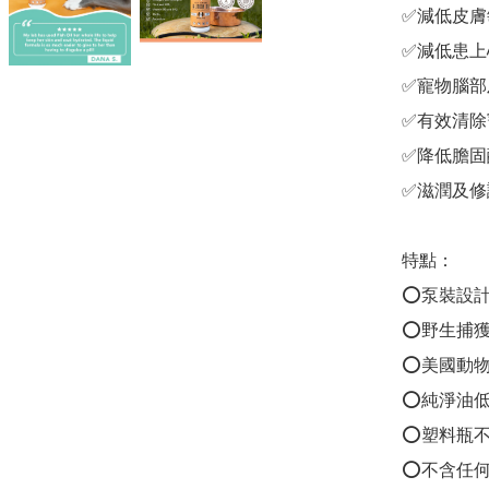
✅減低皮膚
✅減低患上
✅寵物腦部
✅有效清除
✅降低膽固
✅滋潤及修
特點：

⭕️泵裝設
⭕️野生捕
⭕️美國動
⭕️純淨油
⭕️塑料瓶不
⭕️不含任