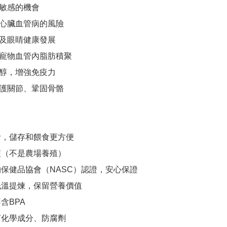
敏感的機會

心臟血管病的風險

及眼睛健康發展

寵物血管內脂肪積聚

醇，增強免疫力

護關節、鞏固骨骼

計，儲存和餵食更方便

獲（不是農場養殖）

物保健品協會（NASC）認證，安心保證

低溫提煉，保留營養價值

含BPA

何化學成分、防腐劑
