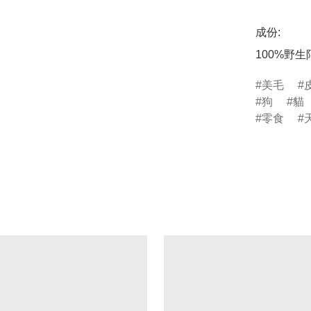
成份:

100%野
美毛
狗
貓
零食