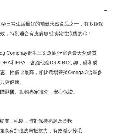
−
是🐶日常生活最好的補健天然食品之一，有多種保
效，特別適合有皮膚敏感或乾性痕癢的🐶！

al Dog Compnay野生三文魚油🐟富含最天然優質
3、DHA和EPA，含維他命D3 & B12, 鉀，硒和磷
惠、性價比最高，相比農場養殖Omega 3含量多
貝更健康。

國獸醫、動物專家推介，安心保證。

皮膚、毛髮，時刻保持亮麗及柔軟

健康有加強皮膚抵抗力，有效減少掉毛
