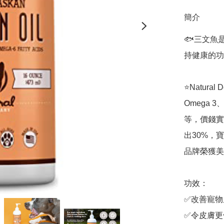
簡介
🐟三文魚
持健康的功
⭐️Natur
Omega 
等，價錢實
出30%，寶
品牌榮獲美
功效：

✅改善寵物
✅令皮膚更