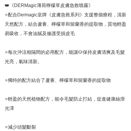
👑《DERMagic薄荷檸檬草皮膚急救噴霧》

⭐️配合Dermagic皇牌《皮膚急救系列》支援整個療程，清新
天然配方，結合蘆薈、檸檬草和留蘭香的提取物，質地輕盈
易吸收，不會油膩及修護受損皮毛

⭐️每次沖涼相隔間的必用配方，能讓🐶保持皮膚清爽及毛髮
光亮，氣味清新。

⭐️獨特的配方結合了蘆薈、檸檬草和留蘭香的提取物

⭐️輕盈的天然植物配方，能令毛髮防止打結，促進健康絲滑
光澤

⭐️減少頭髮斷裂
