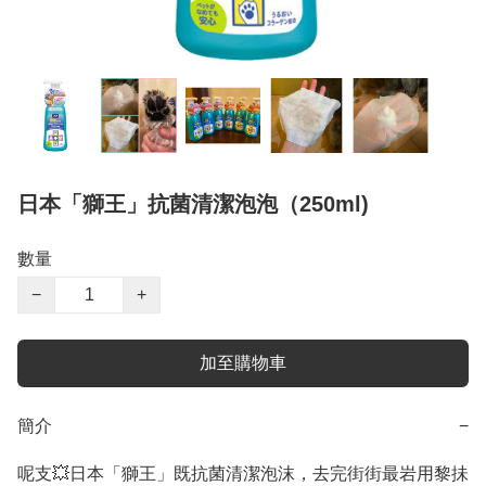
日本「獅王」抗菌清潔泡泡（250ml)
數量
−
+
加至購物車
簡介
−
呢支💥日本「獅王」既抗菌清潔泡沫，去完街街最岩用黎抺