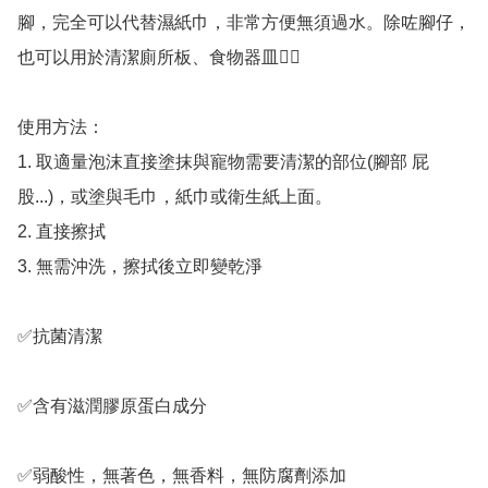
腳，完全可以代替濕紙巾，非常方便無須過水。除咗腳仔，
也可以用於清潔廁所板、食物器皿👍🏻

使用方法：

1. 取適量泡沫直接塗抹與寵物需要清潔的部位(腳部 屁
股...)，或塗與毛巾，紙巾或衛生紙上面。

2. 直接擦拭

3. 無需沖洗，擦拭後立即變乾淨

✅抗菌清潔

✅含有滋潤膠原蛋白成分

✅弱酸性，無著色，無香料，無防腐劑添加
