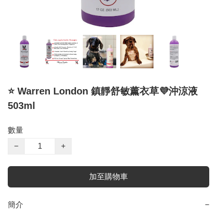
⭐ Warren London 鎮靜舒敏薰衣草💜沖涼液
503ml
數量
−
+
加至購物車
簡介
−